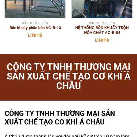
BỒN KHUẤY ĐIỆN
BỒN KHUẤY ĐIỆN
Bồn khuấy phân bón AC-B-10
HỆ THỐNG BỒN KHUẤY TRỘN
HÓA CHẤT AC-B-04
Liên hệ
Liên hệ
CÔNG TY TNHH THƯƠNG MẠI
SẢN XUẤT CHẾ TẠO CƠ KHÍ Á
CHÂU
CÔNG TY TNHH THƯƠNG MẠI SẢN
XUẤT CHẾ TẠO CƠ KHÍ Á CHÂU
Á Châu được thành lập với đội ngũ kỹ sư trên 10 năm làm