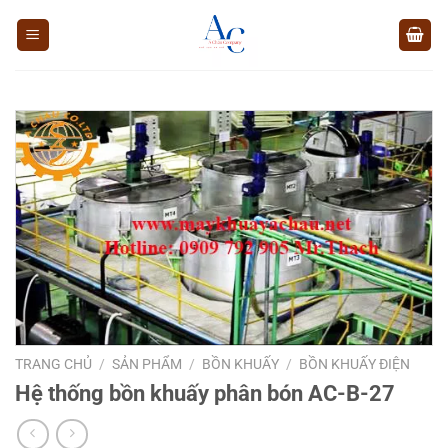
Chuyển
đến
nội
dung
TRANG CHỦ
/
SẢN PHẨM
/
BỒN KHUẤY
/
BỒN KHUẤY ĐIỆN
Hệ thống bồn khuấy phân bón AC-B-27