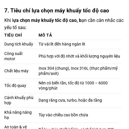
7. Tiêu chí lựa chọn máy khuấy tốc độ cao
Khi l
ựa chọn máy khuấy tốc độ cao, b
ạn cần cân nhắc các
yếu tố sau:
TIÊU CHÍ
MÔ TẢ
Dung tích khuấy
Từ vài lít đến hàng ngàn lít
Công suất
Phù hợp với độ nhớt và khối lượng nguyên liệu
motor
Inox 304 (chung), Inox 316L (thực phẩm/mỹ
Chất liệu máy
phẩm/axit)
Nên có biến tần, tốc độ từ 1000 – 6000
Tốc độ quay
vòng/phút
Cánh khuấy phù
Dạng răng cưa, turbo, hoặc đa tầng
hợp
Khả năng nâng
Tùy vào chiều cao bồn chứa
hạ
An toàn & vệ