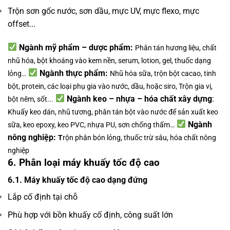
Trộn sơn gốc nước, sơn dầu, mực UV, mực flexo, mực
offset...
Ngành mỹ phẩm – dược phẩm:
Phân tán hương liệu, chất
nhũ hóa, bột khoáng vào kem nền, serum, lotion, gel, thuốc dạng
Ngành thực phẩm:
lỏng…
Nhũ hóa sữa, trộn bột cacao, tinh
bột, protein, các loại phụ gia vào nước, dầu, hoặc siro,
Trộn gia vị,
Ngành keo – nhựa – hóa chất xây dựng
:
bột nêm, sốt...
Khuấy keo dán, nhũ tương, phân tán bột vào nước để sản xuất keo
Ngành
sữa, keo epoxy, keo PVC, nhựa PU, sơn chống thấm…
nông nghiệp:
T
rộn phân bón lỏng, thuốc trừ sâu, hóa chất nông
nghiệp
6. Phân loại máy khuấy tốc độ cao
6.1. Máy khuấy tốc độ cao dạng đứng
Lắp cố định tại chỗ
Phù hợp với bồn khuấy cố định, công suất lớn