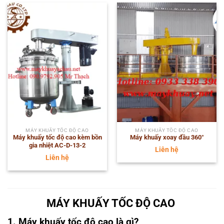
MÁY KHUẤY TỐC ĐỘ CAO
MÁY KHUẤY TỐC ĐỘ CAO
Máy khuấy tốc độ cao kèm bồn
Máy khuấy xoay đầu 360°
gia nhiệt AC-D-13-2
Liên hệ
Liên hệ
MÁY KHUẤY TỐC ĐỘ CAO
1. Máy khuấy tốc độ cao là gì?