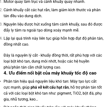
Motor quay làm trục và cánh khuấy quay nhanh.
Cánh khuấy cắt các hạt rắn, làm giảm kích thước và phân
tán đều vào dung dịch.
Nguyên liệu được hút xuống tâm cánh khuấy, sau đó được
đẩy ly tâm ra ngoài tạo dòng xoáy mạnh mẽ.
Lặp lại quá trình này liên tục giúp hỗn hợp đạt độ phân tán,
đồng nhất cao.
Đây là nguyên lý cắt - khuấy đồng thời, rất phù hợp với các
loại bột khó tan, dung môi nhớt, hoặc các hệ huyền
phù/phân tán cần chất lượng cao.
4. Ưu điểm nổi bật của máy khuấy tốc độ cao
Phân tán hiệu quả nguyên liệu khó tan: Máy tạo lực cắt
cực mạnh, giúp
phá vỡ kết cấu hạt rắn
, hỗ trợ phân tán tốt
cả với các loại bột khó tan như: pigment, TiO2, bột đá, phụ
gia, nhũ tương, keo…