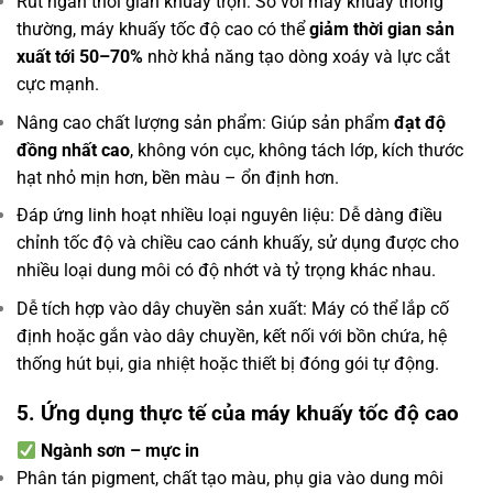
Rút ngắn thời gian khuấy trộn: So với máy khuấy thông
thường, máy khuấy tốc độ cao có thể
giảm thời gian sản
xuất tới 50–70%
nhờ khả năng tạo dòng xoáy và lực cắt
cực mạnh.
Nâng cao chất lượng sản phẩm: Giúp sản phẩm
đạt độ
đồng nhất cao
, không vón cục, không tách lớp, kích thước
hạt nhỏ mịn hơn, bền màu – ổn định hơn.
Đáp ứng linh hoạt nhiều loại nguyên liệu: Dễ dàng điều
chỉnh tốc độ và chiều cao cánh khuấy, sử dụng được cho
nhiều loại dung môi có độ nhớt và tỷ trọng khác nhau.
Dễ tích hợp vào dây chuyền sản xuất: Máy có thể lắp cố
định hoặc gắn vào dây chuyền, kết nối với bồn chứa, hệ
thống hút bụi, gia nhiệt hoặc thiết bị đóng gói tự động.
5. Ứng dụng thực tế của máy khuấy tốc độ cao
Ngành sơn – mực in
Phân tán pigment, chất tạo màu, phụ gia vào dung môi