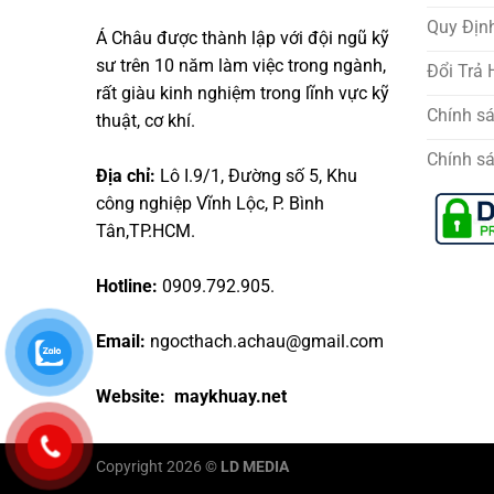
Quy Địn
Á Châu được thành lập với đội ngũ kỹ
sư trên 10 năm làm việc trong ngành,
Đổi Trả
rất giàu kinh nghiệm trong lĩnh vực kỹ
Chính s
thuật, cơ khí.
Chính s
Địa chỉ:
Lô I.9/1, Đường số 5, Khu
công nghiệp Vĩnh Lộc, P. Bình
Tân,TP.HCM.
Hotline:
0909.792.905.
Email:
ngocthach.achau@gmail.com
Website: maykhuay.net
Copyright 2026 ©
LD MEDIA