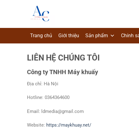
Chuyển
đến
nội
dung
Trang chủ
Giới thiệu
Sản phẩm
Chính s
LIÊN HỆ CHÚNG TÔI
Công ty TNHH Máy khuấy
Địa chỉ: Hà Nội
Hotline: 0364364600
Email: ldmedia@gmail.com
Website:
https://maykhuay.net/