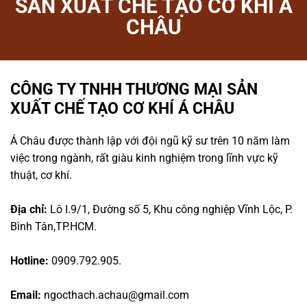
SẢN XUẤT CHẾ TẠO CƠ KHÍ Á
CHÂU
CÔNG TY TNHH THƯƠNG MẠI SẢN
XUẤT CHẾ TẠO CƠ KHÍ Á CHÂU
Á Châu được thành lập với đội ngũ kỹ sư trên 10 năm làm
việc trong ngành, rất giàu kinh nghiệm trong lĩnh vực kỹ
thuật, cơ khí.
Địa chỉ:
Lô I.9/1, Đường số 5, Khu công nghiệp Vĩnh Lộc, P.
Bình Tân,TP.HCM.
Hotline:
0909.792.905.
Email:
ngocthach.achau@gmail.com