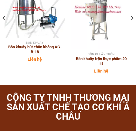
BỒN KHUẤY
Bồn khuấy hút chân không AC-
B-18
BỒN KHUẤY TRỘN
Bồn khuấy trộn thực phẩm 20
Liên hệ
lít
Liên hệ
CÔNG TY TNHH THƯƠNG MẠI
SẢN XUẤT CHẾ TẠO CƠ KHÍ Á
CHÂU