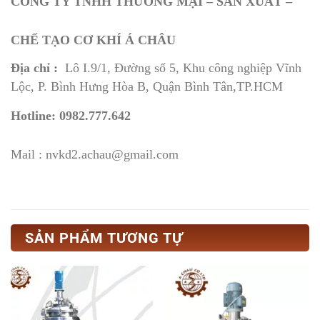
CÔNG TY TNHH THƯƠNG MẠI – SẢN XUẤT –
CHẾ TẠO CƠ KHÍ Á CHÂU
Địa chỉ :
Lô I.9/1, Đường số 5, Khu công nghiệp Vĩnh
Lộc, P. Bình Hưng Hòa B, Quận Bình Tân,TP.HCM
Hotline: 0982.777.642
Mail : nvkd2.achau@gmail.com
SẢN PHẨM TƯƠNG TỰ