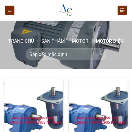
Chuyển
đến
nội
dung
TRANG CHỦ
/
SẢN PHẨM
/
MOTOR
/
MOTOR ĐIỆN