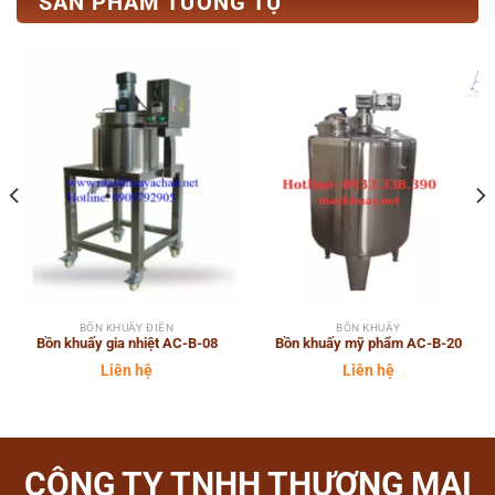
SẢN PHẨM TƯƠNG TỰ
BỒN KHUẤY ĐIỆN
BỒN KHUẤY
Bồn khuấy gia nhiệt AC-B-08
Bồn khuấy mỹ phẩm AC-B-20
Liên hệ
Liên hệ
CÔNG TY TNHH THƯƠNG MẠI