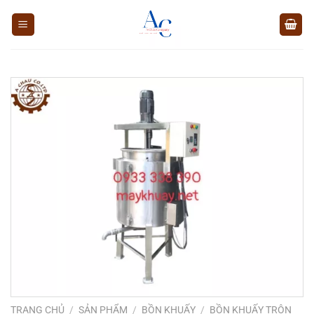
Chuyển
đến
nội
dung
TRANG CHỦ
/
SẢN PHẨM
/
BỒN KHUẤY
/
BỒN KHUẤY TRỘN