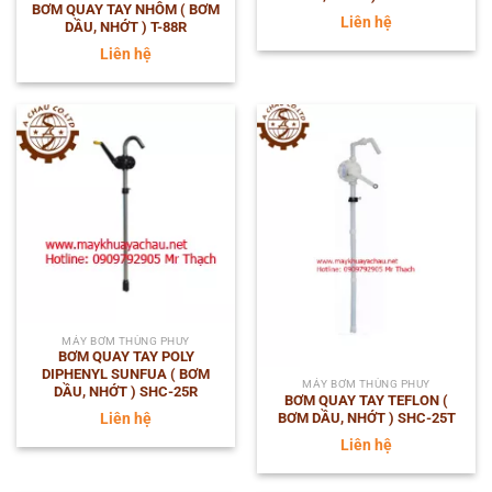
BƠM QUAY TAY NHÔM ( BƠM
Liên hệ
DẦU, NHỚT ) T-88R
Liên hệ
MÁY BƠM THÙNG PHUY
BƠM QUAY TAY POLY
DIPHENYL SUNFUA ( BƠM
MÁY BƠM THÙNG PHUY
DẦU, NHỚT ) SHC-25R
BƠM QUAY TAY TEFLON (
BƠM DẦU, NHỚT ) SHC-25T
Liên hệ
Liên hệ