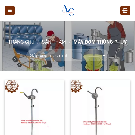
Chuyển
đến
nội
dung
TRANG CHỦ
/
SẢN PHẨM
/
MÁY BƠM THÙNG PHUY