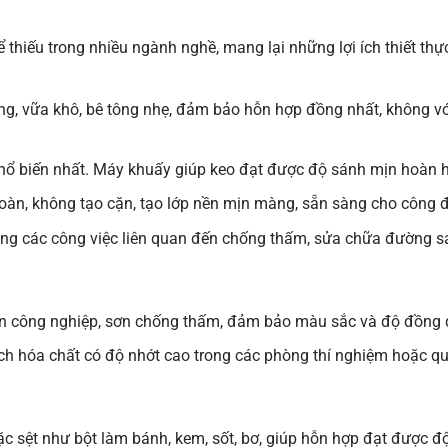
thiếu trong nhiều ngành nghề, mang lại những lợi ích thiết thự
ăng, vữa khô, bê tông nhẹ, đảm bảo hỗn hợp đồng nhất, không v
hổ biến nhất. Máy khuấy giúp keo đạt được độ sánh mịn hoàn hả
 toàn, không tạo cặn, tạo lớp nền mịn màng, sẵn sàng cho công 
rong các công việc liên quan đến chống thấm, sửa chữa đường s
 sơn công nghiệp, sơn chống thấm, đảm bảo màu sắc và độ đồng
ch hóa chất có độ nhớt cao trong các phòng thí nghiệm hoặc quy
c sệt như bột làm bánh, kem, sốt, bơ, giúp hỗn hợp đạt được đ