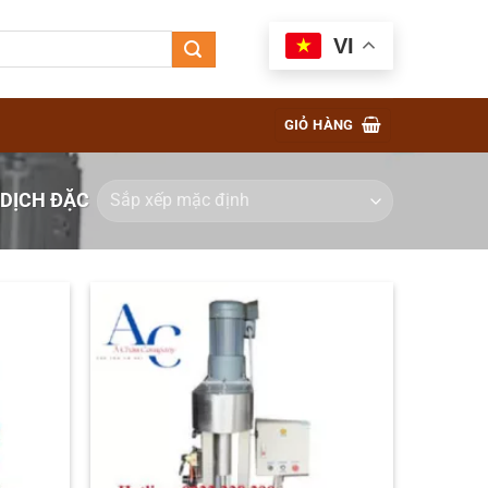
VI
GIỎ HÀNG
DỊCH ĐẶC