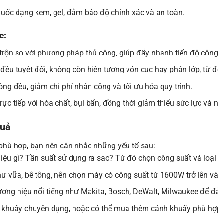
huốc dạng kem, gel, đảm bảo độ chính xác và an toàn.
c:
trộn so với phương pháp thủ công, giúp đẩy nhanh tiến độ công 
đều tuyệt đối, không còn hiện tượng vón cục hay phân lớp, từ 
hông đều, giảm chi phí nhân công và tối ưu hóa quy trình.
ực tiếp với hóa chất, bụi bẩn, đồng thời giảm thiểu sức lực và
Quả
hù hợp, bạn nên cân nhắc những yếu tố sau:
liệu gì? Tần suất sử dụng ra sao? Từ đó chọn công suất và loạ
như vữa, bê tông, nên chọn máy có công suất từ 1600W trở lên và
ơng hiệu nổi tiếng như Makita, Bosch, DeWalt, Milwaukee để đ
 khuấy chuyên dụng, hoặc có thể mua thêm cánh khuấy phù hợp