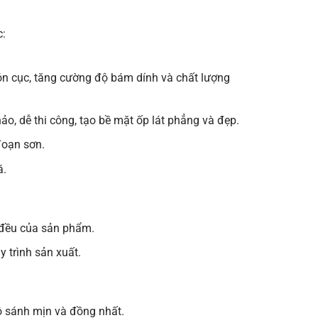
c:
ón cục, tăng cường độ bám dính và chất lượng
o, dễ thi công, tạo bề mặt ốp lát phẳng và đẹp.
đoạn sơn.
á.
 đều của sản phẩm.
 trình sản xuất.
ộ sánh mịn và đồng nhất.