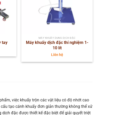
MÁY KHUẤY DUNG DỊCH ĐẶC
 tay
Máy khuấy dịch đặc thí nghiệm 1-
10 lít
Liên hệ
phẩm, việc khuấy trộn các vật liệu có độ nhớt cao
và cấu tạo cánh khuấy đơn giản thường không thể xử
ịch đặc được thiết kế đặc biệt để giải quyết triệt