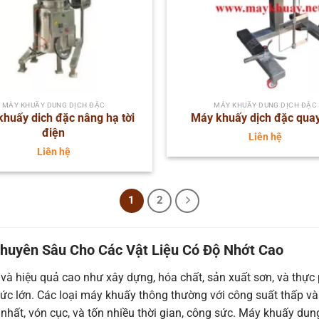
MÁY KHUẤY DUNG DỊCH ĐẶC
MÁY KHUẤY DUNG DỊCH ĐẶC
huấy dich đặc nâng hạ tời
Máy khuấy dịch đặc quay
điện
Liên hệ
Liên hệ
1
2
huyên Sâu Cho Các Vật Liệu Có Độ Nhớt Cao
và hiệu quả cao như xây dựng, hóa chất, sản xuất sơn, và thực 
thức lớn. Các loại máy khuấy thông thường với công suất thấp 
nhất, vón cục, và tốn nhiều thời gian, công sức.
Máy khuấy dung d