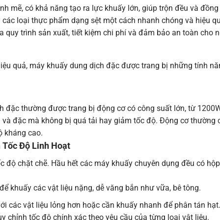
nh mẽ, có khả năng tạo ra lực khuấy lớn, giúp trộn đều và đồng 
hay các loại thực phẩm dạng sệt một cách nhanh chóng và hiệu 
quy trình sản xuất, tiết kiệm chi phí và đảm bảo an toàn cho n
iệu quả, máy khuấy dung dịch đặc được trang bị những tính năn
ịch đặc thường được trang bị động cơ có công suất lớn, từ 12
 và đặc mà không bị quá tải hay giảm tốc độ. Động cơ thường
độ kháng cao.
 Tốc Độ Linh Hoạt
tốc độ chặt chẽ. Hầu hết các máy khuấy chuyên dụng đều có hộp 
ể khuấy các vật liệu nặng, dễ văng bắn như vữa, bê tông.
i các vật liệu lỏng hơn hoặc cần khuấy nhanh để phân tán hạt
chỉnh tốc độ chính xác theo yêu cầu của từng loại vật liệu.