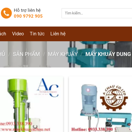
Hỗ trợ liên hệ
Tìm
090 9792 905
kiếm:
ách
Video
Tin tức
Liên hệ
HỦ
/
SẢN PHẨM
/
MÁY KHUẤY
/
MÁY KHUẤY DUNG 