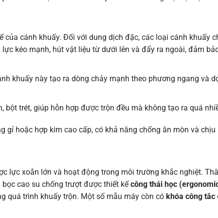
kế của cánh khuấy. Đối với dung dịch đặc, các loại cánh khuấy 
 lực kéo mạnh, hút vật liệu từ dưới lên và đẩy ra ngoài, đảm b
ánh khuấy này tạo ra dòng chảy mạnh theo phương ngang và dọc,
bột trét, giúp hỗn hợp được trộn đều mà không tạo ra quá nhiề
gỉ hoặc hợp kim cao cấp, có khả năng chống ăn mòn và chịu lự
ợc lực xoắn lớn và hoạt động trong môi trường khắc nghiệt. T
 bọc cao su chống trượt được thiết kế
công thái học (ergonomi
ong quá trình khuấy trộn. Một số mẫu máy còn có
khóa công tắc