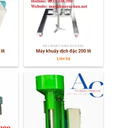
MÁY KHUẤY DUNG DỊCH ĐẶC
lít
Máy khuấy dịch đặc 200 lít
Liên hệ