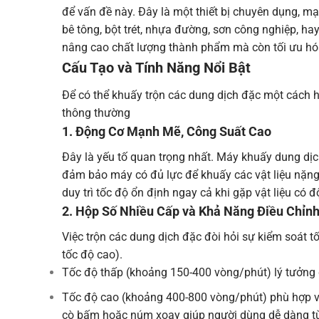
để vấn đề này. Đây là một thiết bị chuyên dụng, mạ
bê tông, bột trét, nhựa đường, sơn công nghiệp, 
nâng cao chất lượng thành phẩm mà còn tối ưu hóa 
Cấu Tạo và Tính Năng Nổi Bật
Để có thể khuấy trộn các dung dịch đặc một cách h
thông thường
1. Động Cơ Mạnh Mẽ, Công Suất Cao
Đây là yếu tố quan trọng nhất. Máy khuấy dung d
đảm bảo máy có đủ lực để khuấy các vật liệu nặng
duy trì tốc độ ổn định ngay cả khi gặp vật liệu có 
2. Hộp Số Nhiều Cấp và Khả Năng Điều Chỉnh
Việc trộn các dung dịch đặc đòi hỏi sự kiểm soát 
tốc độ cao).
Tốc độ thấp (khoảng 150-400 vòng/phút) lý tưởng đ
Tốc độ cao (khoảng 400-800 vòng/phút) phù hợp vớ
cò bấm hoặc núm xoay giúp người dùng dễ dàng tùy 