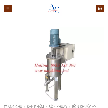
Chuyển
đến
nội
dung
TRANG CHỦ
/
SẢN PHẨM
/
BỒN KHUẤY
/
BỒN KHUẤY MỸ