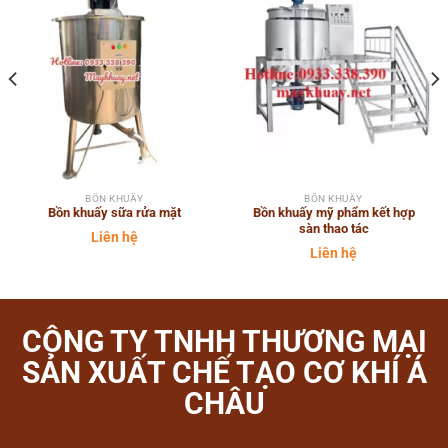
BỒN KHUẤY
BỒN KHUẤY
Bồn khuấy sữa rửa mặt
Bồn khuấy mỹ phẩm kết hợp
sàn thao tác
Liên hệ
Liên hệ
CÔNG TY TNHH THƯƠNG MẠI
SẢN XUẤT CHẾ TẠO CƠ KHÍ Á
CHÂU