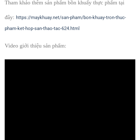
Tham khảo thêm sản phẩm bồn khuấy thực phẩm tại
đây:
https://maykhuay.net/san-pham/bon-khuay-tron-thuc-
pham-ket-hop-san-thao-tac-624.html
Video giới thiệu sản phẩm: