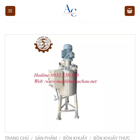
Chuyển
đến
nội
dung
TRANG CHỦ
/
SẢN PHẨM
/
BỒN KHUẤY
/
BỒN KHUẤY THỰC