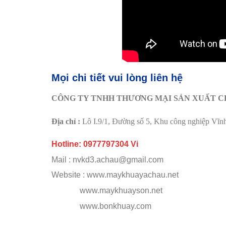
Mọi chi tiết vui lòng liên hệ
CÔNG TY TNHH THƯƠNG MẠI SẢN XUẤT C
Địa chỉ :
Lô I.9/1, Đường số 5, Khu công nghiệp Vĩ
Hotline: 0977797304 Vi
Mail : nvkd3.achau@gmail.com
Website : www.maykhuayachau.net
www.maykhuayson.net
www.bonkhuay.com