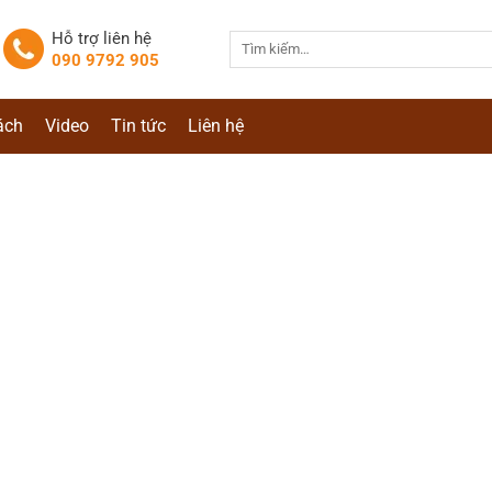
Hỗ trợ liên hệ
Tìm
090 9792 905
kiếm:
ách
Video
Tin tức
Liên hệ