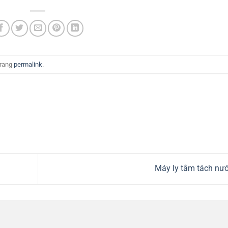
trang
permalink
.
Máy ly tâm tách nư