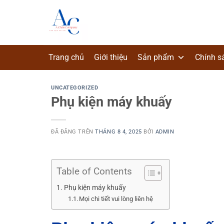
Chuyển
đến
nội
dung
Trang chủ
Giới thiệu
Sản phẩm
Chính s
UNCATEGORIZED
Phụ kiện máy khuấy
ĐÃ ĐĂNG TRÊN
THÁNG 8 4, 2025
BỞI
ADMIN
Table of Contents
Phụ kiện máy khuấy
Mọi chi tiết vui lòng liên hệ