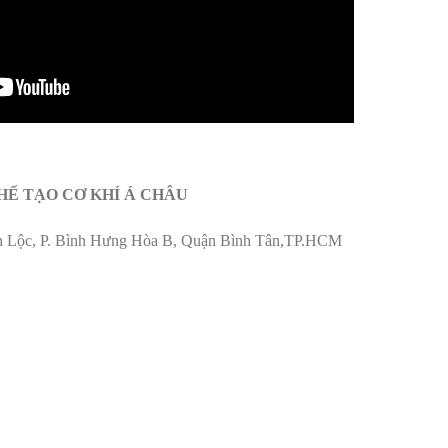
HẾ TẠO CƠ KHÍ Á CHÂU
nh Lộc, P. Bình Hưng Hòa B, Quận Bình Tân,TP.HCM