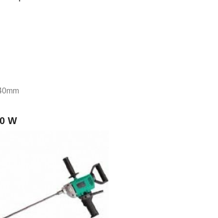
140mm
00 W