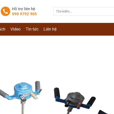
Hỗ trợ liên hệ
Tìm
090 9792 905
kiếm:
ách
Video
Tin tức
Liên hệ