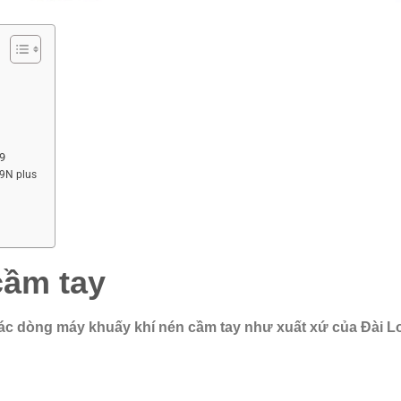
 9
9N plus
cầm tay
các dòng máy khuấy khí nén cầm tay như xuất xứ của Đài L