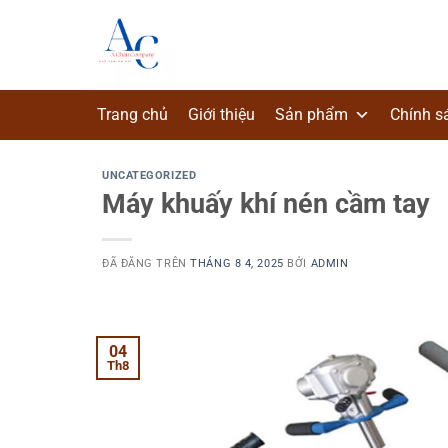
Chuyển
đến
nội
dung
Trang chủ
Giới thiệu
Sản phẩm
Chính s
UNCATEGORIZED
Máy khuấy khí nén cầm tay
ĐÃ ĐĂNG TRÊN
THÁNG 8 4, 2025
BỞI
ADMIN
04
Th8