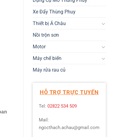
Dụng Cụ Mở Thùng Phuy
Xe Đẩy Thùng Phuy
Thiết bị Á Châu
Nồi trộn sơn
Motor
Máy chế biến
Máy rửa rau củ
HỖ TRỢ TRỰC TUYẾN
Tel:
02822 534 509
oan
Mail:
ngocthach.achau@gmail.com