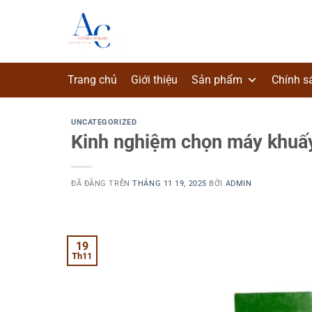
Chuyển
đến
nội
dung
Trang chủ
Giới thiệu
Sản phẩm
Chính s
UNCATEGORIZED
Kinh nghiệm chọn máy khuấy
ĐÃ ĐĂNG TRÊN
THÁNG 11 19, 2025
BỞI
ADMIN
19
Th11