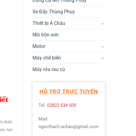
Dụng Cụ Mở Thùng Phuy
Xe Đẩy Thùng Phuy
Thiết bị Á Châu
Nồi trộn sơn
Motor
Máy chế biến
Máy rửa rau củ
HỖ TRỢ TRỰC TUYẾN
iết
Tel:
02822 534 509
Mail:
i thiết
ngocthach.achau@gmail.com
an, tạo