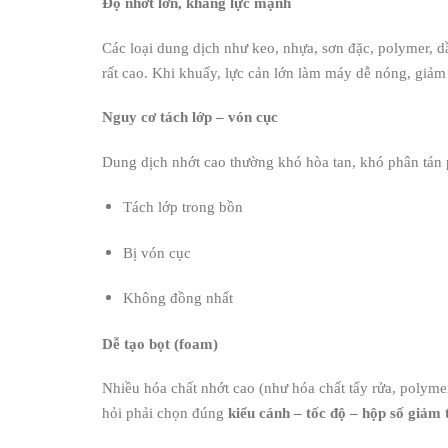
Độ nhớt lớn, kháng lực mạnh
Các loại dung dịch như keo, nhựa, sơn đặc, polymer, 
rất cao. Khi khuấy, lực cản lớn làm máy dễ nóng, giảm 
Nguy cơ tách lớp – vón cục
Dung dịch nhớt cao thường khó hòa tan, khó phân tán
Tách lớp trong bồn
Bị vón cục
Không đồng nhất
Dễ tạo bọt (foam)
Nhiều hóa chất nhớt cao (như hóa chất tẩy rửa, polyme
hỏi phải chọn đúng
kiểu cánh – tốc độ – hộp số giảm 