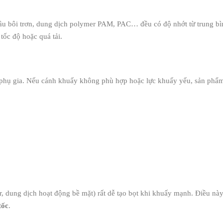
dầu bôi trơn, dung dịch polymer PAM, PAC… đều có độ nhớt từ trung b
tốc độ hoặc quá tải.
 phụ gia. Nếu cánh khuấy không phù hợp hoặc lực khuấy yếu, sản phẩm
r, dung dịch hoạt động bề mặt) rất dễ tạo bọt khi khuấy mạnh. Điều này
tốc
.