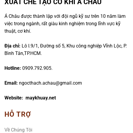
XUẤT CHẾ TẠO CƠ KHÍ Á CHÂU
Á Châu được thành lập với đội ngũ kỹ sư trên 10 năm làm
việc trong ngành, rất giàu kinh nghiệm trong lĩnh vực kỹ
thuật, cơ khí.
Địa chỉ:
Lô I.9/1, Đường số 5, Khu công nghiệp Vĩnh Lộc, P.
Bình Tân,TP.HCM.
Hotline:
0909.792.905.
Email:
ngocthach.achau@gmail.com
Website: maykhuay.net
HỖ TRỢ
Về Chúng Tôi