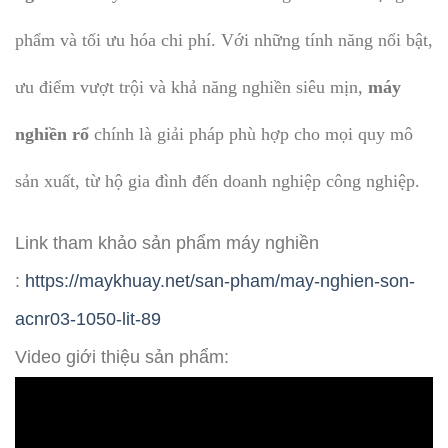
phẩm và tối ưu hóa chi phí. Với những tính năng nổi bật,
ưu điểm vượt trội và khả năng nghiền siêu mịn,
máy
nghiền rổ
chính là giải pháp phù hợp cho mọi quy mô
sản xuất, từ hộ gia đình đến doanh nghiệp công nghiệp.
Link tham khảo sản phẩm máy nghiền
:
https://maykhuay.net/san-pham/may-nghien-son-
acnr03-1050-lit-89
Video giới thiệu sản phẩm: