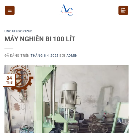
Chuyển
đến
nội
dung
UNCATEGORIZED
MÁY NGHIỀN BI 100 LÍT
ĐÃ ĐĂNG TRÊN
THÁNG 8 4, 2025
BỞI
ADMIN
04
Th8