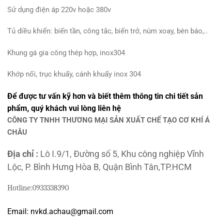
Sử dụng điện áp 220v hoặc 380v
Tủ diều khiển: biến tần, công tắc, biến trở, núm xoay, bèn báo,..
Khung gá gia công thép hợp, inox304
Khớp nối, trục khuấy, cánh khuấy inox 304
Để được tư vấn kỹ hơn và biết thêm thông tin chi tiết sản
phẩm, quý khách vui lòng liên hệ
CÔNG TY TNHH THƯƠNG MẠI SẢN XUẤT CHẾ TẠO CƠ KHÍ Á
CHÂU
Địa chỉ :
Lô I.9/1, Đường số 5, Khu công nghiệp Vĩnh
Lộc, P. Bình Hưng Hòa B, Quận Bình Tân,TP.HCM
Hotline:
0933338390
Email: nvkd.achau@gmail.com