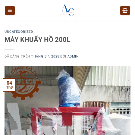
Chuyển
đến
nội
dung
UNCATEGORIZED
MÁY KHUẤY HỒ 200L
ĐÃ ĐĂNG TRÊN
THÁNG 8 4, 2025
BỞI
ADMIN
04
Th8