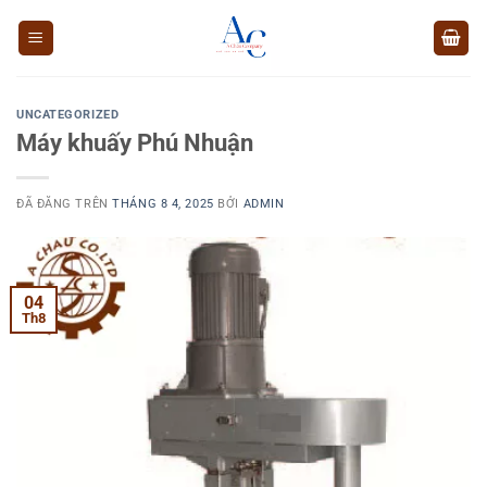
Chuyển
đến
nội
dung
UNCATEGORIZED
Máy khuấy Phú Nhuận
ĐÃ ĐĂNG TRÊN
THÁNG 8 4, 2025
BỞI
ADMIN
04
Th8