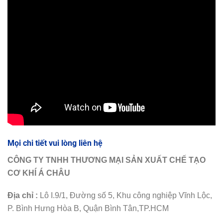
Mọi chi tiết vui lòng liên hệ
CÔNG TY TNHH THƯƠNG MẠI SẢN XUẤT CHẾ TẠO
CƠ KHÍ Á CHÂU
Địa chỉ :
Lô I.9/1, Đường số 5, Khu công nghiệp Vĩnh Lộc,
P. Bình Hưng Hòa B, Quận Bình Tân,TP.HCM