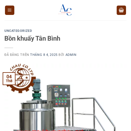
Chuyển
đến
nội
dung
UNCATEGORIZED
Bồn khuấy Tân Bình
ĐÃ ĐĂNG TRÊN
THÁNG 8 4, 2025
BỞI
ADMIN
04
Th8