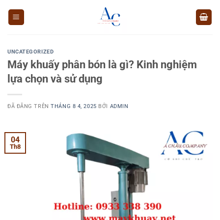
Chuyển
đến
nội
dung
UNCATEGORIZED
Máy khuấy phân bón là gì? Kinh nghiệm
lựa chọn và sử dụng
ĐÃ ĐĂNG TRÊN
THÁNG 8 4, 2025
BỞI
ADMIN
04
Th8