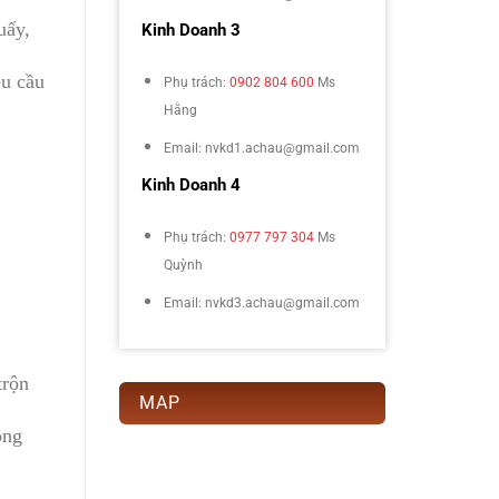
uấy,
Kinh Doanh 3
êu cầu
Phụ trách:
0902 804 600
Ms
Hằng
Email: nvkd1.achau@gmail.com
Kinh Doanh 4
Phụ trách:
0977 797 304
Ms
Quỳnh
Email: nvkd3.achau@gmail.com
trộn
MAP
ông