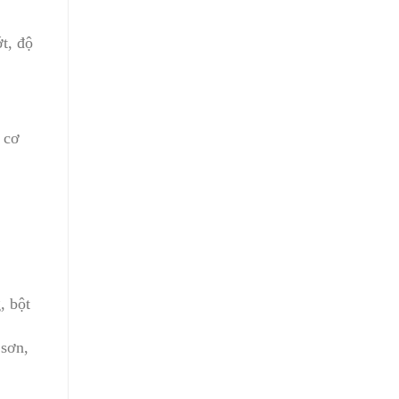
t, độ
 cơ
, bột
 sơn,