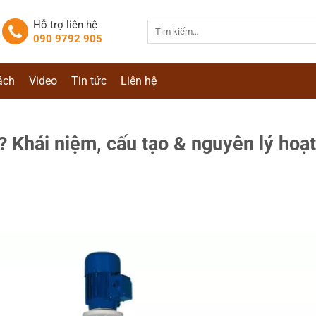
Hỗ trợ liên hệ
Tìm
090 9792 905
kiếm:
ách
Video
Tin tức
Liên hệ
? Khái niệm, cấu tạo & nguyên lý hoạt