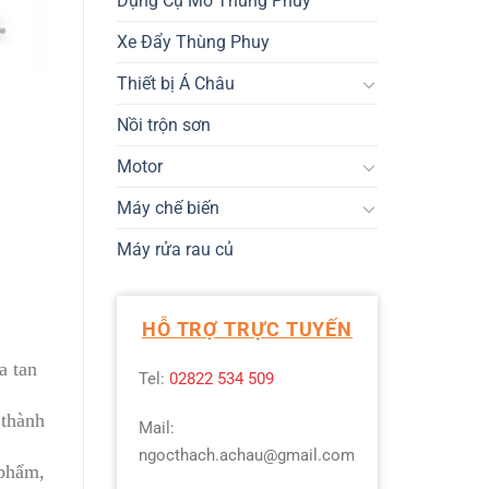
Dụng Cụ Mở Thùng Phuy
Xe Đẩy Thùng Phuy
Thiết bị Á Châu
Nồi trộn sơn
Motor
Máy chế biến
Máy rửa rau củ
HỖ TRỢ TRỰC TUYẾN
a tan
Tel:
02822 534 509
 thành
Mail:
ngocthach.achau@gmail.com
 phẩm,