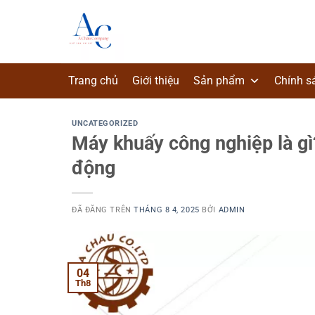
Chuyển
đến
nội
dung
Trang chủ
Giới thiệu
Sản phẩm
Chính s
UNCATEGORIZED
Máy khuấy công nghiệp là gì
động
ĐÃ ĐĂNG TRÊN
THÁNG 8 4, 2025
BỞI
ADMIN
04
Th8