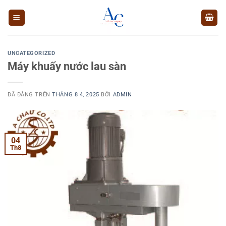
Chuyển
đến
nội
dung
UNCATEGORIZED
Máy khuấy nước lau sàn
ĐÃ ĐĂNG TRÊN
THÁNG 8 4, 2025
BỞI
ADMIN
04
Th8