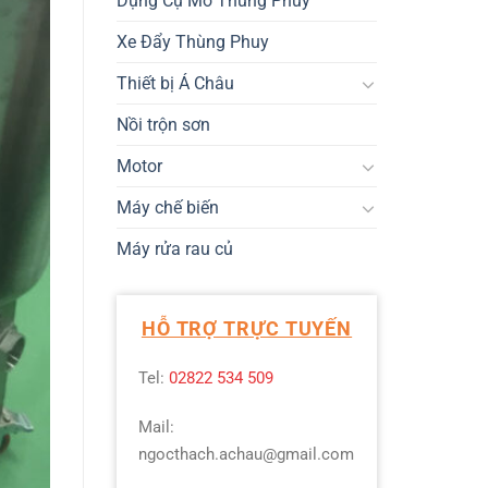
Dụng Cụ Mở Thùng Phuy
Xe Đẩy Thùng Phuy
Thiết bị Á Châu
Nồi trộn sơn
Motor
Máy chế biến
Máy rửa rau củ
HỖ TRỢ TRỰC TUYẾN
Tel:
02822 534 509
Mail:
ngocthach.achau@gmail.com