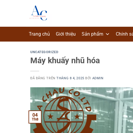
Chuyển
đến
nội
dung
Trang chủ
Giới thiệu
Sản phẩm
Chính s
UNCATEGORIZED
Máy khuấy nhũ hóa
ĐÃ ĐĂNG TRÊN
THÁNG 8 4, 2025
BỞI
ADMIN
04
Th8