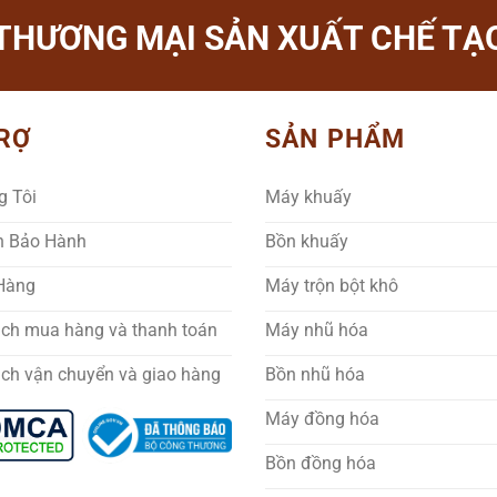
THƯƠNG MẠI SẢN XUẤT CHẾ TẠO
RỢ
SẢN PHẨM
g Tôi
Máy khuấy
h Bảo Hành
Bồn khuấy
 Hàng
Máy trộn bột khô
ách mua hàng và thanh toán
Máy nhũ hóa
ách vận chuyển và giao hàng
Bồn nhũ hóa
Máy đồng hóa
Bồn đồng hóa