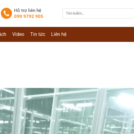
Hỗ trợ liên hệ
Tìm
090 9792 905
kiếm:
ách
Video
Tin tức
Liên hệ