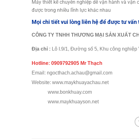
Máy thiết kế chuyên nghiệp dễ vận hành và vận 
được trong nhiều lĩnh lực khác nhau
Mọi chi tiết v
ui lòng liên hệ để được tư vấn 
CÔNG TY TNHH THƯƠNG MẠI SẢN XUẤT CH
Địa chỉ :
Lô I.9/1, Đường số 5, Khu công nghiệ
Hotline: 0909792905 Mr Thạch
Email: ngocthach.achau@gmail.com
Website: www.maykhuayachau.net
www.bonkhuay.com
www.maykhuayson.net