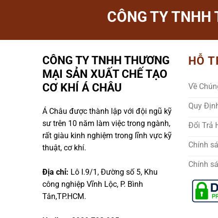
CÔNG TY TNHH 
CÔNG TY TNHH THƯƠNG
HỖ T
MẠI SẢN XUẤT CHẾ TẠO
CƠ KHÍ Á CHÂU
Về Chún
Quy Địn
Á Châu được thành lập với đội ngũ kỹ
sư trên 10 năm làm việc trong ngành,
Đổi Trả
rất giàu kinh nghiệm trong lĩnh vực kỹ
Chính s
thuật, cơ khí.
Chính s
Địa chỉ:
Lô I.9/1, Đường số 5, Khu
công nghiệp Vĩnh Lộc, P. Bình
Tân,TP.HCM.