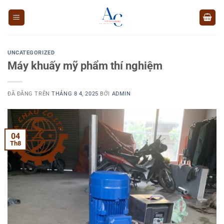
Chuyển
đến
nội
dung
UNCATEGORIZED
Máy khuấy mỹ phẩm thí nghiệm
ĐÃ ĐĂNG TRÊN
THÁNG 8 4, 2025
BỞI
ADMIN
04
Th8