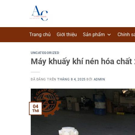
Chuyển
đến
nội
dung
Trang chủ
Giới thiệu
Sản phẩm
Chính s
UNCATEGORIZED
Máy khuấy khí nén hóa chất 2
ĐÃ ĐĂNG TRÊN
THÁNG 8 4, 2025
BỞI
ADMIN
04
Th8