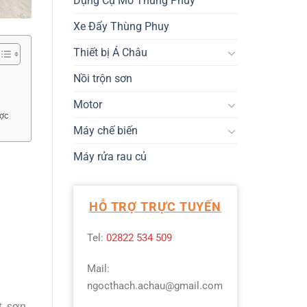
Dụng Cụ Mở Thùng Phuy
Xe Đẩy Thùng Phuy
Thiết bị Á Châu
Nồi trộn sơn
Motor
ược
Máy chế biến
Máy rửa rau củ
HỖ TRỢ TRỰC TUYẾN
Tel:
02822 534 509
Mail:
ngocthach.achau@gmail.com
t, sơn