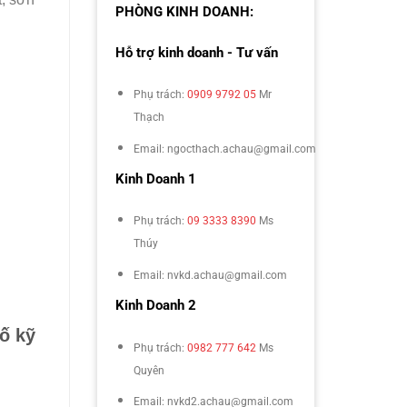
PHÒNG KINH DOANH:
Hỗ trợ kinh doanh - Tư vấn
Phụ trách:
0909 9792 05
Mr
Thạch
Email: ngocthach.achau@gmail.com
Kinh Doanh 1
Phụ trách:
09 3333 8390
Ms
Thúy
Email: nvkd.achau@gmail.com
Kinh Doanh 2
ố kỹ
Phụ trách:
0982 777 642
Ms
Quyên
Email: nvkd2.achau@gmail.com