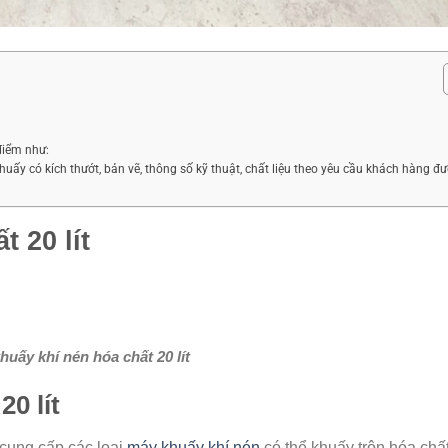
điểm như:
uấy có kích thướt, bản vẽ, thông số kỹ thuật, chất liệu theo yêu cầu khách hàng đ
 20 lít
huấy khí nén hóa chất 20 lít
0 lít
 cung cấp các loại
máy khuấy khí nén
có thể khuấy trộn hóa chấ