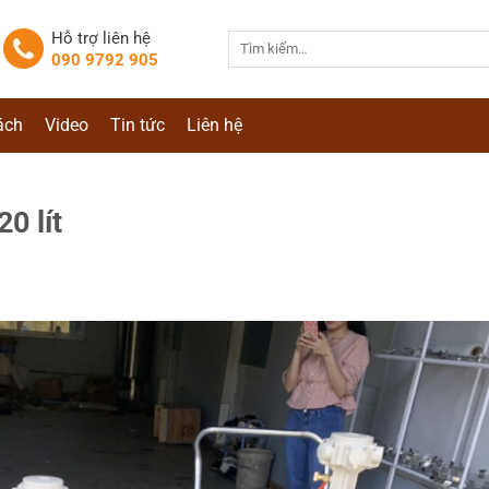
Hỗ trợ liên hệ
Tìm
090 9792 905
kiếm:
ách
Video
Tin tức
Liên hệ
0 lít