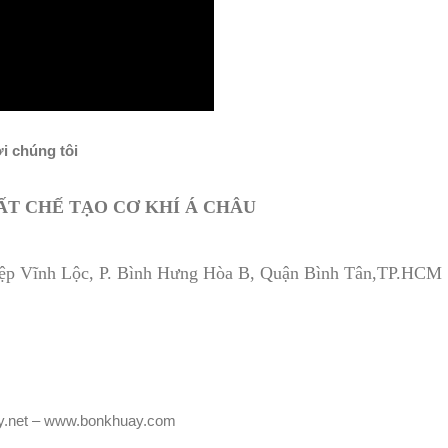
ới chúng tôi
T CHẾ TẠO CƠ KHÍ Á CHÂU
hiệp Vĩnh Lộc, P. Bình Hưng Hòa B, Quận Bình Tân,TP.HCM
.net – www.bonkhuay.com