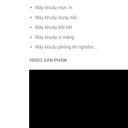
Máy khuấy mực in
Máy khuấy dung môi
Máy khuấy bột trét
Máy khuấy xi măng
Máy khuấy phòng thí nghiệm…
​VIDEO SẢN PHẨM