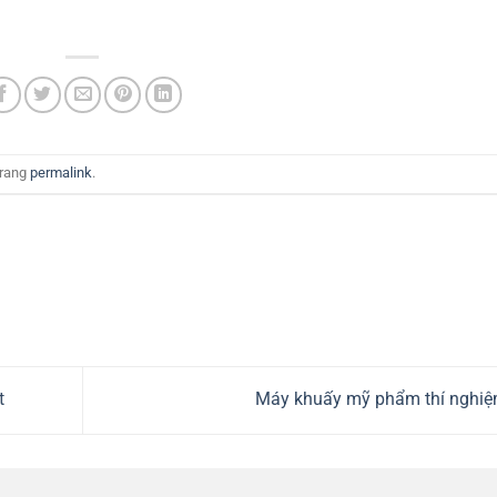
trang
permalink
.
t
Máy khuấy mỹ phẩm thí nghi