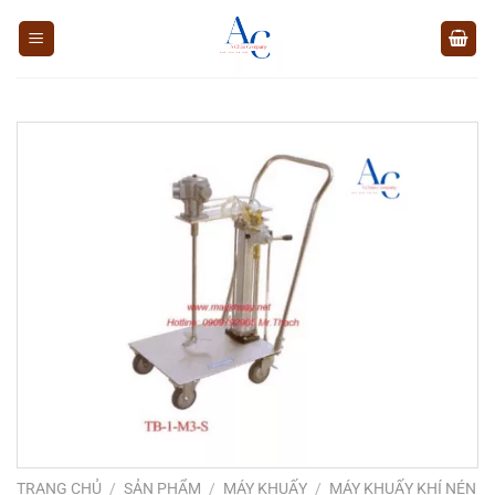
Chuyển
đến
nội
dung
TRANG CHỦ
/
SẢN PHẨM
/
MÁY KHUẤY
/
MÁY KHUẤY KHÍ NÉN