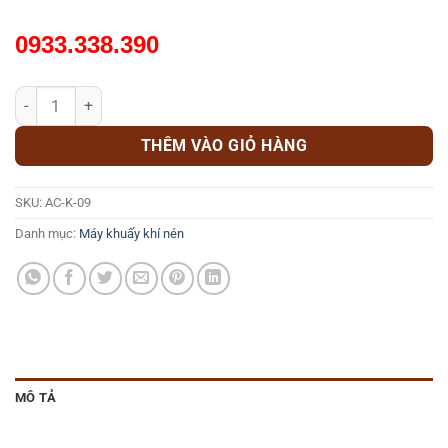
0933.338.390
MÁY KHUẤY HÓA CHẤT BẰNG KHÍ NÉN 1000 LÍT IBC AC-K-09 số lượ
THÊM VÀO GIỎ HÀNG
SKU:
AC-K-09
Danh mục:
Máy khuấy khí nén
MÔ TẢ