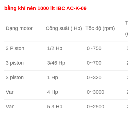
bằng khí nén 1000 lít IBC AC-K-09
T
Dạng motor
Công suất ( Hp)
Tốc độ (rpm)
3 Piston
1/2 Hp
0~750
3 piston
3/46 Hp
0~700
3 piston
1 Hp
0~320
Van
4 Hp
0~3000
Van
5.3 Hp
0~2500