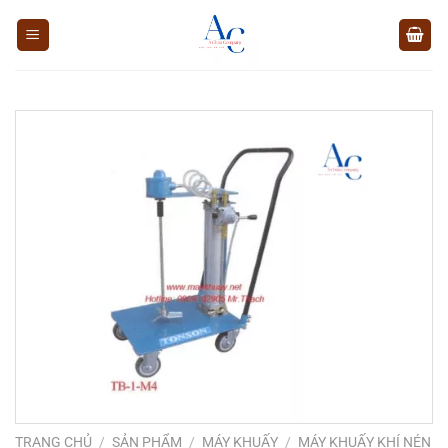
Chuyển
đến
nội
dung
TRANG CHỦ
/
SẢN PHẨM
/
MÁY KHUẤY
/
MÁY KHUẤY KHÍ NÉN