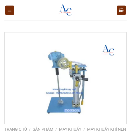
Chuyển
đến
nội
dung
TRANG CHỦ
/
SẢN PHẨM
/
MÁY KHUẤY
/
MÁY KHUẤY KHÍ NÉN