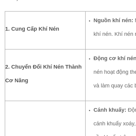
Nguồn khí nén:
M
1. Cung Cấp Khí Nén
khí nén. Khí nén
Động cơ khí nén
2. Chuyển Đổi Khí Nén Thành
nén hoạt động the
Cơ Năng
và làm quay các 
Cánh khuấy:
Độn
cánh khuấy xoáy,