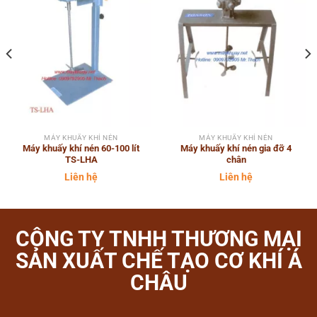
MÁY KHUẤY KHÍ NÉN
MÁY KHUẤY KHÍ NÉN
Máy khuấy khí nén 60-100 lít
Máy khuấy khí nén gia đỡ 4
TS-LHA
chân
Liên hệ
Liên hệ
CÔNG TY TNHH THƯƠNG MẠI
SẢN XUẤT CHẾ TẠO CƠ KHÍ Á
CHÂU