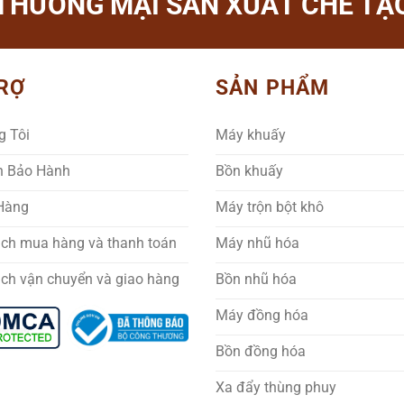
THƯƠNG MẠI SẢN XUẤT CHẾ TẠO
RỢ
SẢN PHẨM
g Tôi
Máy khuấy
h Bảo Hành
Bồn khuấy
 Hàng
Máy trộn bột khô
ách mua hàng và thanh toán
Máy nhũ hóa
ách vận chuyển và giao hàng
Bồn nhũ hóa
Máy đồng hóa
Bồn đồng hóa
Xa đẩy thùng phuy