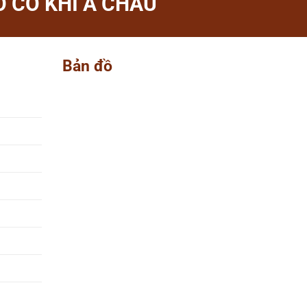
 CƠ KHÍ Á CHÂU
Bản đồ