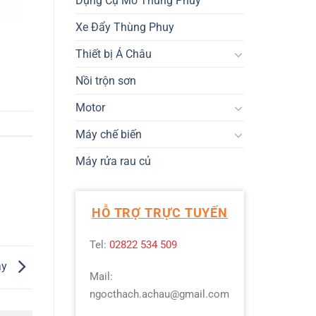
Dụng Cụ Mở Thùng Phuy
Xe Đẩy Thùng Phuy
Thiết bị Á Châu
Nồi trộn sơn
Motor
Máy chế biến
Máy rửa rau củ
HỖ TRỢ TRỰC TUYẾN
Tel:
02822 534 509
ay
Mail:
ngocthach.achau@gmail.com