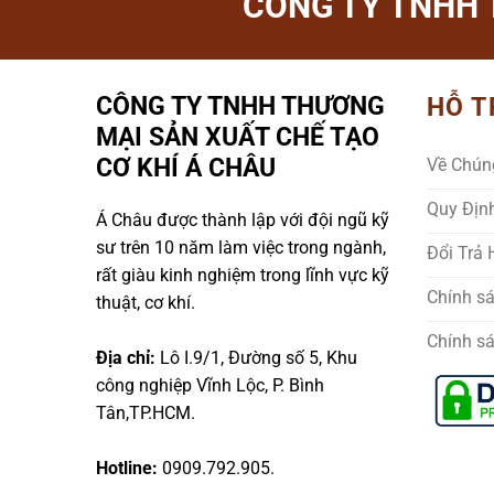
CÔNG TY TNHH 
CÔNG TY TNHH THƯƠNG
HỖ T
MẠI SẢN XUẤT CHẾ TẠO
CƠ KHÍ Á CHÂU
Về Chún
Quy Địn
Á Châu được thành lập với đội ngũ kỹ
sư trên 10 năm làm việc trong ngành,
Đổi Trả
rất giàu kinh nghiệm trong lĩnh vực kỹ
Chính s
thuật, cơ khí.
Chính s
Địa chỉ:
Lô I.9/1, Đường số 5, Khu
công nghiệp Vĩnh Lộc, P. Bình
Tân,TP.HCM.
Hotline:
0909.792.905.