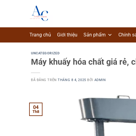
Chuyển
đến
nội
dung
Trang chủ
Giới thiệu
Sản phẩm
Chính s
UNCATEGORIZED
Máy khuấy hóa chất giá rẻ, c
ĐÃ ĐĂNG TRÊN
THÁNG 8 4, 2025
BỞI
ADMIN
04
Th8