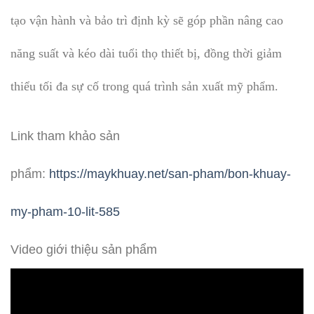
tạo vận hành và bảo trì định kỳ sẽ góp phần nâng cao
năng suất và kéo dài tuổi thọ thiết bị, đồng thời giảm
thiểu tối đa sự cố trong quá trình sản xuất mỹ phẩm.
Link tham khảo sản
phẩm:
https://maykhuay.net/san-pham/bon-khuay-
my-pham-10-lit-585
Video giới thiệu sản phẩm