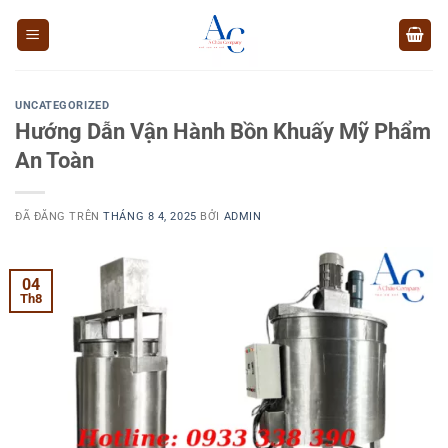
Chuyển
đến
nội
dung
UNCATEGORIZED
Hướng Dẫn Vận Hành Bồn Khuấy Mỹ Phẩm
An Toàn
ĐÃ ĐĂNG TRÊN
THÁNG 8 4, 2025
BỞI
ADMIN
04
Th8