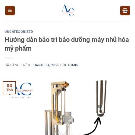
Chuyển
đến
nội
dung
UNCATEGORIZED
Hướng dẫn bảo trì bảo dưỡng máy nhũ hóa
mỹ phẩm
ĐÃ ĐĂNG TRÊN
THÁNG 8 4, 2025
BỞI
ADMIN
04
Th8