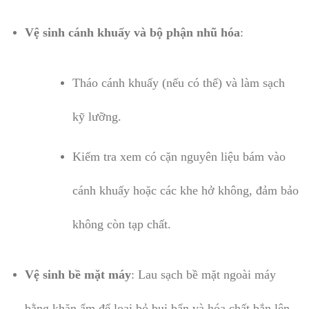
Vệ sinh cánh khuấy và bộ phận nhũ hóa
:
Tháo cánh khuấy (nếu có thể) và làm sạch
kỹ lưỡng.
Kiểm tra xem có cặn nguyên liệu bám vào
cánh khuấy hoặc các khe hở không, đảm bảo
không còn tạp chất.
Vệ sinh bề mặt máy
: Lau sạch bề mặt ngoài máy
bằng khăn ẩm để loại bỏ bụi bẩn và hóa chất bắn lên.