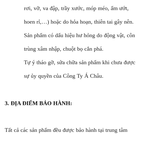
rơi, vỡ, va đập, trầy xước, móp méo, ẩm ướt,
hoen rỉ,…) hoặc do hỏa hoạn, thiên tai gây nên.
Sản phẩm có dấu hiệu hư hỏng do động vật, côn
trùng xâm nhập, chuột bọ cắn phá.
Tự ý tháo gỡ, sửa chữa sản phẩm khi chưa được
sự ủy quyền của Công Ty Á Châu.
3. ĐỊA ĐIỂM BẢO HÀNH:
Tất cả các sản phẩm đều được bảo hành tại trung tâm