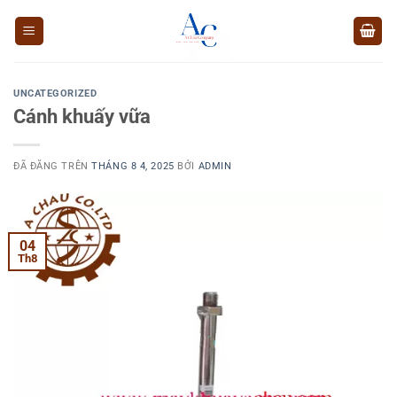
Chuyển
đến
nội
dung
UNCATEGORIZED
Cánh khuấy vữa
ĐÃ ĐĂNG TRÊN
THÁNG 8 4, 2025
BỞI
ADMIN
04
Th8