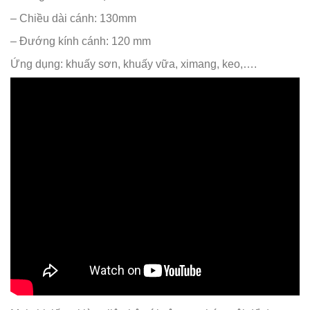
– Chiều dài cánh: 130mm
– Đướng kính cánh: 120 mm
Ứng dụng: khuấy sơn, khuấy vữa, ximang, keo,….