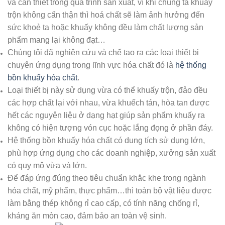
và càn thiết trong quá trình sản xuất, vì khi chúng ta khuấy
trộn không cẩn thận thì hoá chất sẽ làm ảnh hưởng đến
sức khoẻ ta hoặc khuấy không đều làm chất lượng sản
phẩm mang lại không đạt…
Chúng tôi đã nghiên cứu và chế tạo ra các loại thiết bị
chuyên ứng dụng trong lĩnh vực hóa chất đó là
hệ thống
bồn khuấy hóa chất
.
Loại thiết bị này sử dụng vừa có thể khuấy trộn, đảo đều
các hợp chất lại với nhau, vừa khuếch tán, hòa tan được
hết các nguyên liệu ở dạng hạt giúp sản phẩm khuấy ra
không có hiện tượng vón cục hoặc lắng đọng ở phần đáy.
Hệ thống bồn khuấy hóa chất có dung tích sử dụng lớn,
phù hợp ứng dụng cho các doanh nghiệp, xưởng sản xuất
có quy mô vừa và lớn.
Để đáp ứng đúng theo tiêu chuẩn khắc khe trong ngành
hóa chất, mỹ phẩm, thực phẩm…thì toàn bộ vật liệu được
làm bằng thép không rỉ cao cấp, có tính năng chống rỉ,
kháng ăn mòn cao, đảm bảo an toàn vệ sinh.