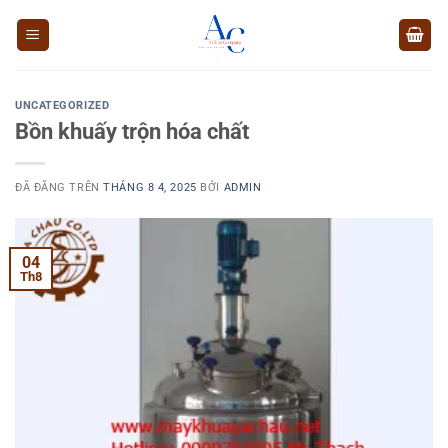
Chuyển
đến
nội
dung
UNCATEGORIZED
Bồn khuấy trộn hóa chất
ĐÃ ĐĂNG TRÊN
THÁNG 8 4, 2025
BỞI
ADMIN
04
Th8