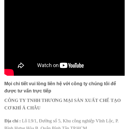
Mọi chi tiết vui lòng liên hệ với công ty chúng tôi để
được tư vấn trực tiếp
CÔNG TY TNHH THƯƠNG MẠI SẢN XUẤT CHẾ TẠO
CƠ KHÍ Á CHÂU
Địa chỉ :
Lô I.9/1, Đường số 5, Khu công nghiệp Vĩnh Lộc, P.
Bình Hưng Hòa B, Quận Bình Tân,TP.HCM