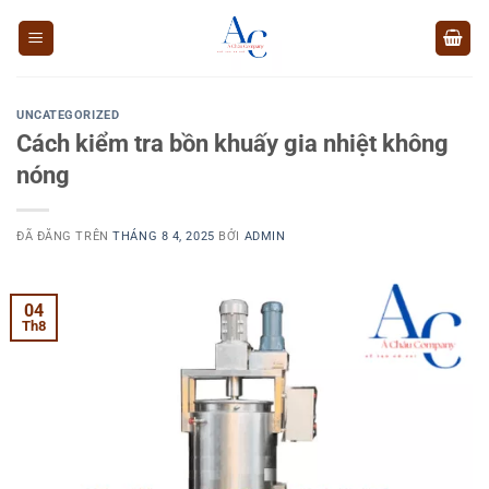
Chuyển
đến
nội
dung
UNCATEGORIZED
Cách kiểm tra bồn khuấy gia nhiệt không
nóng
ĐÃ ĐĂNG TRÊN
THÁNG 8 4, 2025
BỞI
ADMIN
04
Th8