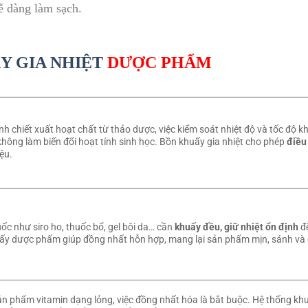
ễ dàng làm sạch.
Y GIA NHIỆT
DƯỢC PHẨM
nh chiết xuất hoạt chất từ thảo dược, việc kiểm soát nhiệt độ và tốc độ 
hông làm biến đổi hoạt tính sinh học. Bồn khuấy gia nhiệt cho phép
điều
iệu.
ốc như siro ho, thuốc bổ, gel bôi da… cần
khuấy đều, giữ nhiệt ổn định
để
ấy dược phẩm giúp đồng nhất hỗn hợp, mang lại sản phẩm mịn, sánh và 
sản phẩm vitamin dạng lỏng, việc đồng nhất hóa là bắt buộc. Hệ thống khu