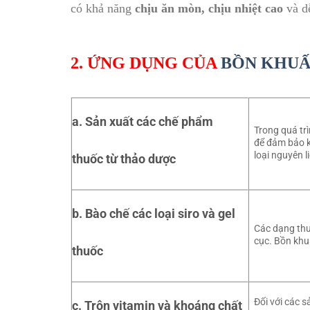
có khả năng
chịu ăn mòn, chịu nhiệt cao
và d
2. ỨNG DỤNG CỦA
BỒN KHUẤ
a. Sản xuất các chế phẩm
Trong quá trì
để đảm bảo k
loại nguyên l
thuốc từ thảo dược
b. Bào chế các loại siro và gel
Các dạng thu
cục. Bồn khu
thuốc
Đối với các 
c. Trộn vitamin và khoáng chất