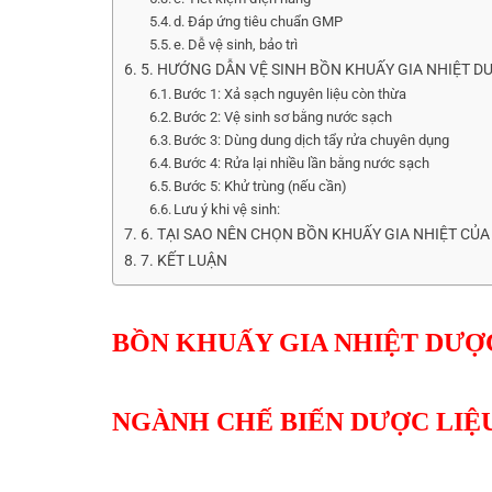
d. Đáp ứng tiêu chuẩn GMP
e. Dễ vệ sinh, bảo trì
5. HƯỚNG DẪN VỆ SINH BỒN KHUẤY GIA NHIỆT 
Bước 1: Xả sạch nguyên liệu còn thừa
Bước 2: Vệ sinh sơ bằng nước sạch
Bước 3: Dùng dung dịch tẩy rửa chuyên dụng
Bước 4: Rửa lại nhiều lần bằng nước sạch
Bước 5: Khử trùng (nếu cần)
Lưu ý khi vệ sinh:
6. TẠI SAO NÊN CHỌN BỒN KHUẤY GIA NHIỆT CỦA
7. KẾT LUẬN
BỒN KHUẤY GIA NHIỆT DƯỢC
NGÀNH CHẾ BIẾN DƯỢC LIỆU