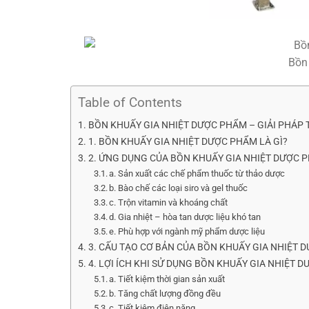
Bồn 
Table of Contents
BỒN KHUẤY GIA NHIỆT DƯỢC PHẨM – GIẢI PHÁP 
1. BỒN KHUẤY GIA NHIỆT DƯỢC PHẨM LÀ GÌ?
2. ỨNG DỤNG CỦA BỒN KHUẤY GIA NHIỆT DƯỢC 
a. Sản xuất các chế phẩm thuốc từ thảo dược
b. Bào chế các loại siro và gel thuốc
c. Trộn vitamin và khoáng chất
d. Gia nhiệt – hòa tan dược liệu khó tan
e. Phù hợp với ngành mỹ phẩm dược liệu
3. CẤU TẠO CƠ BẢN CỦA BỒN KHUẤY GIA NHIỆT 
4. LỢI ÍCH KHI SỬ DỤNG BỒN KHUẤY GIA NHIỆT 
a. Tiết kiệm thời gian sản xuất
b. Tăng chất lượng đồng đều
c. Tiết kiệm điện năng