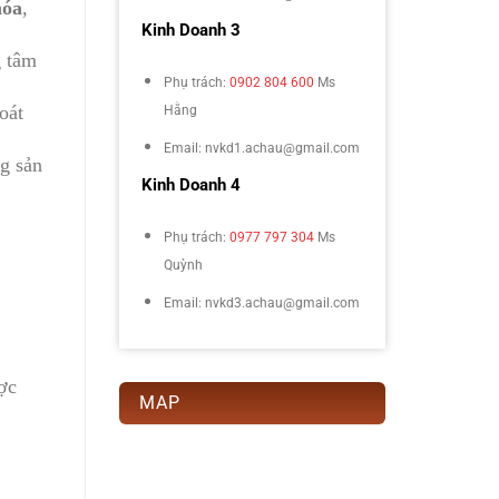
hóa
,
Kinh Doanh 3
g tâm
Phụ trách:
0902 804 600
Ms
oát
Hằng
Email: nvkd1.achau@gmail.com
g sản
Kinh Doanh 4
Phụ trách:
0977 797 304
Ms
Quỳnh
Email: nvkd3.achau@gmail.com
ợc
MAP