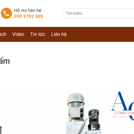
Hỗ trợ liên hệ
Tìm
090 9792 905
kiếm:
ách
Video
Tin tức
Liên hệ
hẩm