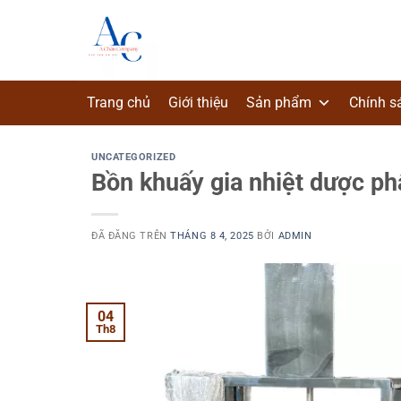
Chuyển
đến
nội
dung
Trang chủ
Giới thiệu
Sản phẩm
Chính s
UNCATEGORIZED
Bồn khuấy gia nhiệt dược p
ĐÃ ĐĂNG TRÊN
THÁNG 8 4, 2025
BỞI
ADMIN
04
Th8