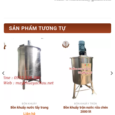
SẢN PHẨM TƯƠNG TỰ
BỒN KHUẤY
BỒN KHUẤY TRỘN
Bồn khuấy nước tẩy trang
Bồn khuấy trộn nước rửa chén
2000 lít
Liên hệ