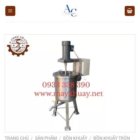
Chuyển
đến
nội
dung
TRANG CHỦ
/
SẢN PHẨM
/
BỒN KHUẤY
/
BỒN KHUẤY TRỘN