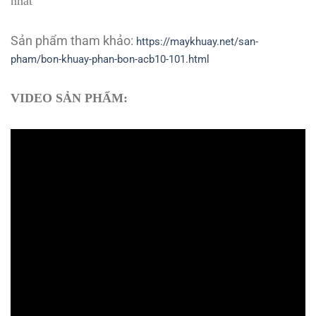
nhất
Sản phẩm tham khảo:
https://maykhuay.net/san-
pham/bon-khuay-phan-bon-acb10-101.html
VIDEO SẢN PHẨM: