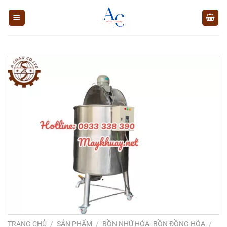
Chuyển
đến
nội
dung
TRANG CHỦ
/
SẢN PHẨM
/
BỒN NHŨ HÓA- BỒN ĐỒNG HÓA
/