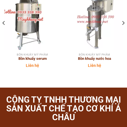
BỒN KHUẤY MỸ PHẨM
BỒN KHUẤY MỸ PHẨM
Bồn khuấy serum
Bồn khuấy nước hoa
Liên hệ
Liên hệ
CÔNG TY TNHH THƯƠNG MẠI
SẢN XUẤT CHẾ TẠO CƠ KHÍ Á
CHÂU