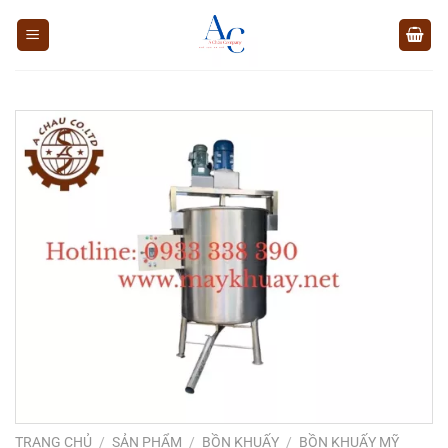
Chuyển
đến
nội
dung
TRANG CHỦ
/
SẢN PHẨM
/
BỒN KHUẤY
/
BỒN KHUẤY MỸ