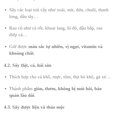
Sấy các loại trái cây như xoài, mít, dứa, chuối, thanh
long, dâu tây…
Rau củ như cà rốt, khoai lang, bí đỏ, đậu bắp, rau
diếp cá…
Giữ được
màu sắc tự nhiên, vị ngọt, vitamin và
khoáng chất
.
4.2. Sấy thịt, cá, hải sản
Thích hợp cho cá khô, mực, tôm, thịt bò khô, gà xé…
Thành phẩm
giòn, thơm, không bị mùi hôi, bảo
quản lâu dài
.
4.3. Sấy dược liệu và thảo mộc