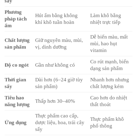
sấy
Phương
Hút ẩm bằng không
Làm khô bằng
pháp tách
khí khô tuần hoàn
nhiệt trực tiếp
ẩm
Dễ biến màu, mất
Chất lượng
Giữ nguyên màu, mùi,
mùi, hao hụt
sản phẩm
vị, dinh dưỡng
vitamin
Co rút mạnh, biến
Độ co ngót
Gần như không có
dạng sản phẩm
Thời gian
Dài hơn (6–24 giờ tùy
Nhanh hơn nhưng
sấy
sản phẩm)
chất lượng kém
Tiêu hao
Cao hơn do nhiệt
Thấp hơn 30–40%
năng lượng
thất thoát
Thực phẩm cao cấp,
Thực phẩm khô
Ứng dụng
dược liệu, hoa, trái cây
phổ thông
sấy