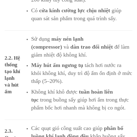
Có
cửa kính cường lực chịu nhiệt
giúp
quan sát sản phẩm trong quá trình sấy.
Sử dụng
máy nén lạnh
(compressor)
và
dàn trao đổi nhiệt
để làm
giảm nhiệt độ không khí.
2.2. Hệ
thống
Máy hút ẩm ngưng tụ
tách hơi nước ra
tạo khí
khỏi không khí, duy trì độ ẩm ổn định ở mức
lạnh
thấp (5–20%).
và hút
Không khí khô được
tuần hoàn liên
ẩm
tục
trong buồng sấy giúp hơi ẩm trong thực
phẩm bốc hơi nhanh mà không bị co ngót.
Các quạt gió công suất cao giúp
phân bố
2.3.
luồng khí lạnh đồng đều
khắp buồng sấy,