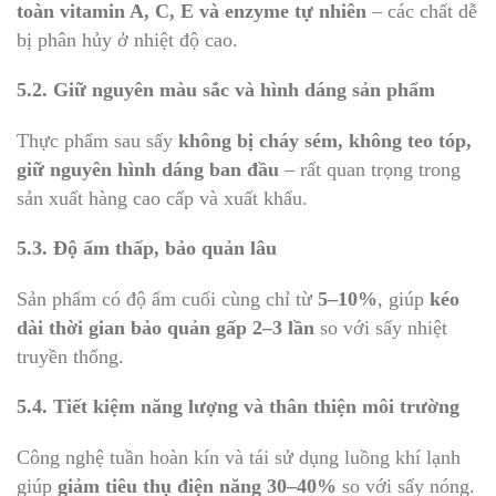
toàn vitamin A, C, E và enzyme tự nhiên
– các chất dễ
bị phân hủy ở nhiệt độ cao.
5.2. Giữ nguyên màu sắc và hình dáng sản phẩm
Thực phẩm sau sấy
không bị cháy sém, không teo tóp,
giữ nguyên hình dáng ban đầu
– rất quan trọng trong
sản xuất hàng cao cấp và xuất khẩu.
5.3. Độ ẩm thấp, bảo quản lâu
Sản phẩm có độ ẩm cuối cùng chỉ từ
5–10%
, giúp
kéo
dài thời gian bảo quản gấp 2–3 lần
so với sấy nhiệt
truyền thống.
5.4. Tiết kiệm năng lượng và thân thiện môi trường
Công nghệ tuần hoàn kín và tái sử dụng luồng khí lạnh
giúp
giảm tiêu thụ điện năng 30–40%
so với sấy nóng.