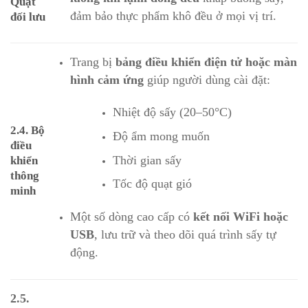
Quạt
đảm bảo thực phẩm khô đều ở mọi vị trí.
đối lưu
Trang bị
bảng điều khiển điện tử hoặc màn
hình cảm ứng
giúp người dùng cài đặt:
Nhiệt độ sấy (20–50°C)
2.4. Bộ
Độ ẩm mong muốn
điều
Thời gian sấy
khiển
thông
Tốc độ quạt gió
minh
Một số dòng cao cấp có
kết nối WiFi hoặc
USB
, lưu trữ và theo dõi quá trình sấy tự
động.
2.5.