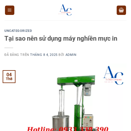
Chuyển
đến
nội
dung
UNCATEGORIZED
Tại sao nên sử dụng máy nghiền mực in
ĐÃ ĐĂNG TRÊN
THÁNG 8 4, 2025
BỞI
ADMIN
04
Th8