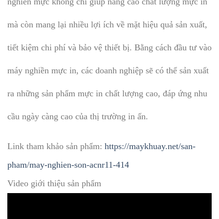
nghiền mực không chỉ giúp nâng cao chất lượng mực in
mà còn mang lại nhiều lợi ích về mặt hiệu quả sản xuất,
tiết kiệm chi phí và bảo vệ thiết bị. Bằng cách đầu tư vào
máy nghiền mực in, các doanh nghiệp sẽ có thể sản xuất
ra những sản phẩm mực in chất lượng cao, đáp ứng nhu
cầu ngày càng cao của thị trường in ấn.
Link tham khảo sản phẩm:
https://maykhuay.net/san-
pham/may-nghien-son-acnr11-414
Video giới thiệu sản phẩm