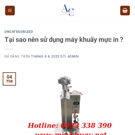
Chuyển
đến
nội
dung
UNCATEGORIZED
Tại sao nên sử dụng máy khuấy mực in ?
ĐÃ ĐĂNG TRÊN
THÁNG 8 4, 2025
BỞI
ADMIN
04
Th8