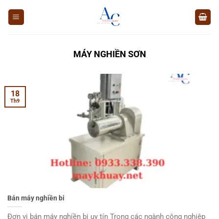
Chuyển
đến
nội
dung
MÁY NGHIỀN SƠN
18
Th9
Bán máy nghiền bi
Đơn vị bán máy nghiền bi uy tín Trong các ngành công nghiệp