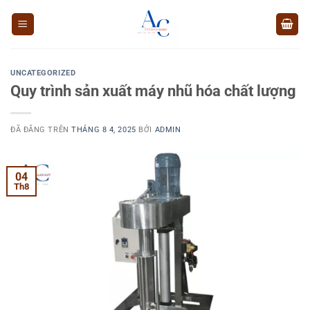
Chuyển
đến
nội
dung
UNCATEGORIZED
Quy trình sản xuất máy nhũ hóa chất lượng
ĐÃ ĐĂNG TRÊN
THÁNG 8 4, 2025
BỞI
ADMIN
04
Th8