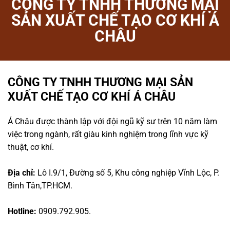
CÔNG TY TNHH THƯƠNG MẠI
SẢN XUẤT CHẾ TẠO CƠ KHÍ Á
CHÂU
CÔNG TY TNHH THƯƠNG MẠI SẢN
XUẤT CHẾ TẠO CƠ KHÍ Á CHÂU
Á Châu được thành lập với đội ngũ kỹ sư trên 10 năm làm
việc trong ngành, rất giàu kinh nghiệm trong lĩnh vực kỹ
thuật, cơ khí.
Địa chỉ:
Lô I.9/1, Đường số 5, Khu công nghiệp Vĩnh Lộc, P.
Bình Tân,TP.HCM.
Hotline:
0909.792.905.