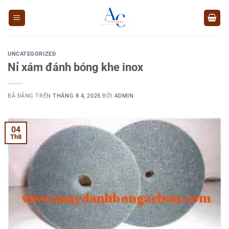
Chuyển
đến
nội
dung
UNCATEGORIZED
Nỉ xám đánh bóng khe inox
ĐÃ ĐĂNG TRÊN
THÁNG 8 4, 2025
BỞI
ADMIN
04
Th8