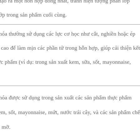
 tạo ra một hỗn hợp đồng nhất, tránh hiện tượng phân lớp
lớp trong sản phẩm cuối cùng.
óa thường sử dụng các lực cơ học như cắt, nghiền hoặc ép
 cao để làm mịn các phần tử trong hỗn hợp, giúp cải thiện kế
ực phẩm (ví dụ: trong sản xuất kem, sữa, sốt, mayonnaise,
óa được sử dụng trong sản xuất các sản phẩm thực phẩm
em, sốt, mayonnaise, mứt, nước trái cây, và các sản phẩm ch
u mỡ.