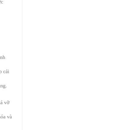
ực
ính
p cải
ùng.
há vỡ
hóa và