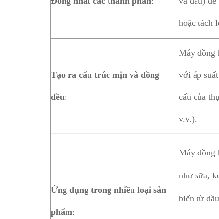
Đồng nhất các thành phần
:
và dầu) để
hoặc tách 
Máy đồng h
Tạo ra cấu trúc mịn và đồng
với áp suất
đều
:
cấu của th
v.v.).
Máy đồng h
như sữa, k
Ứng dụng trong nhiều loại sản
biến từ dầ
phẩm
: