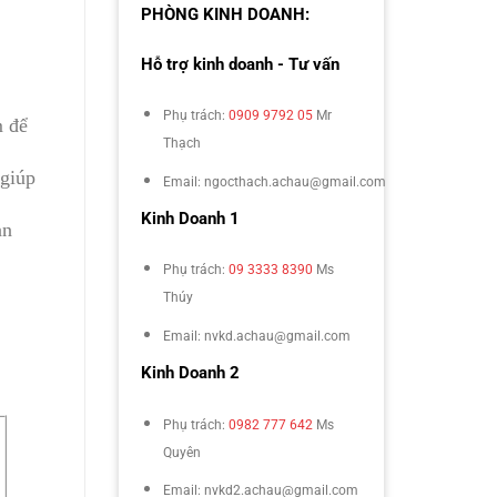
PHÒNG KINH DOANH:
Hỗ trợ kinh doanh - Tư vấn
Phụ trách:
0909 9792 05
Mr
m để
Thạch
 giúp
Email: ngocthach.achau@gmail.com
Kinh Doanh 1
ản
Phụ trách:
09 3333 8390
Ms
Thúy
Email: nvkd.achau@gmail.com
Kinh Doanh 2
Phụ trách:
0982 777 642
Ms
Quyên
Email: nvkd2.achau@gmail.com