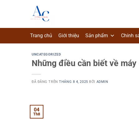
Chuyển
đến
nội
dung
Trang chủ
Giới thiệu
Sản phẩm
Chính s
UNCATEGORIZED
Những điều cần biết về máy
ĐÃ ĐĂNG TRÊN
THÁNG 8 4, 2025
BỞI
ADMIN
04
Th8