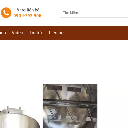
Hỗ trợ liên hệ
Tìm
090 9792 905
kiếm:
ách
Video
Tin tức
Liên hệ