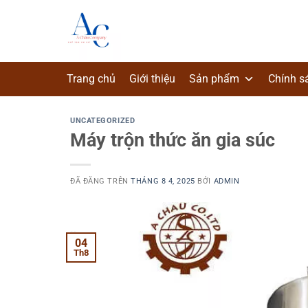
Chuyển
đến
nội
dung
Trang chủ
Giới thiệu
Sản phẩm
Chính s
UNCATEGORIZED
Máy trộn thức ăn gia súc
ĐÃ ĐĂNG TRÊN
THÁNG 8 4, 2025
BỞI
ADMIN
04
Th8