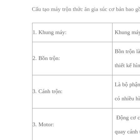
Cấu tạo máy trộn thức ăn gia súc cơ bản bao g
1. Khung máy:
Khung máy 
Bồn trộn l
2. Bồn trộn:
thiết kế h
Là bộ phận
3. Cánh trộn:
có nhiều h
Động cơ cu
3. Motor:
quay cánh 