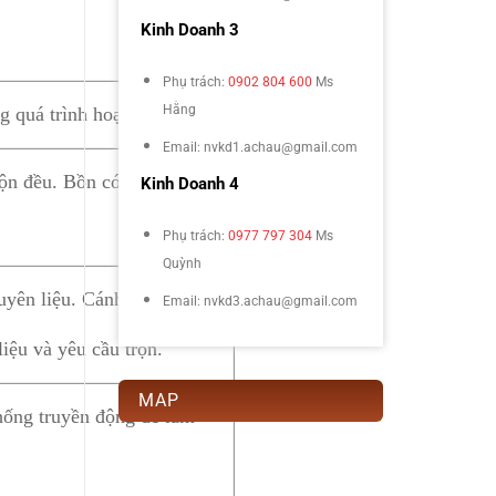
Kinh Doanh 3
Phụ trách:
0902 804 600
Ms
Hằng
g quá trình hoạt động.
Email: nvkd1.achau@gmail.com
rộn đều. Bồn có thể được
Kinh Doanh 4
Phụ trách:
0977 797 304
Ms
Quỳnh
yên liệu. Cánh trộn có thể
Email: nvkd3.achau@gmail.com
iệu và yêu cầu trộn.
MAP
ống truyền động để làm