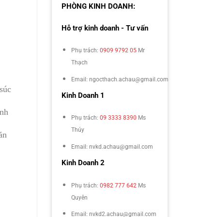
PHÒNG KINH DOANH:
Hỗ trợ kinh doanh - Tư vấn
Phụ trách:
0909 9792 05
Mr
Thạch
Email: ngocthach.achau@gmail.com
 súc
Kinh Doanh 1
ành
Phụ trách:
09 3333 8390
Ms
Thúy
ăn
Email: nvkd.achau@gmail.com
Kinh Doanh 2
Phụ trách:
0982 777 642
Ms
Quyên
Email: nvkd2.achau@gmail.com